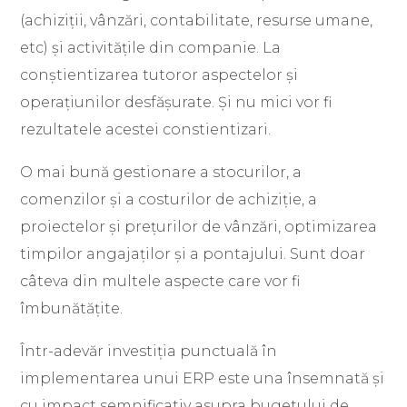
(achiziții, vânzări, contabilitate, resurse umane,
etc) și activitățile din companie. La
conștientizarea tutoror aspectelor și
operațiunilor desfășurate. Și nu mici vor fi
rezultatele acestei constientizari.
O mai bună gestionare a stocurilor, a
comenzilor și a costurilor de achiziție, a
proiectelor și prețurilor de vânzări, optimizarea
timpilor angajaților și a pontajului. Sunt doar
câteva din multele aspecte care vor fi
îmbunătățite.
Într-adevăr investiția punctuală în
implementarea unui ERP este una însemnată și
cu impact semnificativ asupra bugetului de