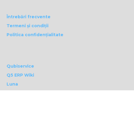
Întrebări frecvente
Termeni și condiții
Politica confidențialitate
Qubiservice
Q5 ERP Wiki
Luna
MDP Enterprise Software | Softvision |
S4B - Software for
Business