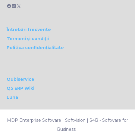
Facebook
LinkedIn
X
Întrebări frecvente
Termeni și condiții
Politica confidențialitate
Qubiservice
Q5 ERP Wiki
Luna
MDP Enterprise Software | Softvision |
S4B - Software for
Business