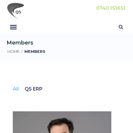
0740 151651
Members
HOME
/
MEMBERS
All
Q5 ERP