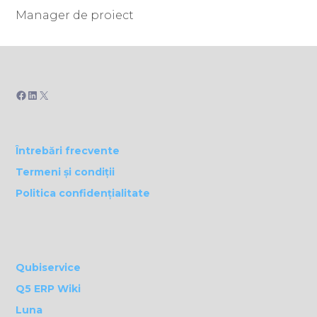
Manager de proiect
Facebook
LinkedIn
X
Întrebări frecvente
Termeni și condiții
Politica confidențialitate
Qubiservice
Q5 ERP Wiki
Luna